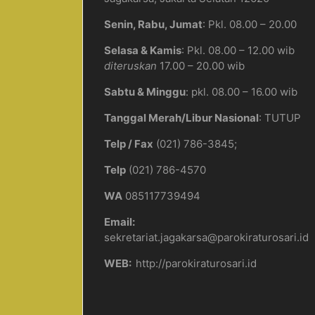
1
2
3
Pendaftaran
Senin, Rabu, Jumat
: Pkl. 08.00 – 20.00
Ulang
Form
Selasa & Kamis
: Pkl. 08.00 – 12.00 wib
H
diteruskan
17.00 – 20.00 wib
Sabtu & Minggu
: pkl. 08.00 – 16.00 wib
Tanggal Merah/Libur Nasional
: TUTUP
Telp / Fax
(021) 786-3845;
SAKRAMEN
DECEMBER 10, 2024
Telp
(021) 786-4570
Komuni Pertama
WA
085117739494
Email:
e-form-KomuniPertama
sekretariat.jagakarsa@parokiraturosari.id
WEB:
http://parokiraturosari.id