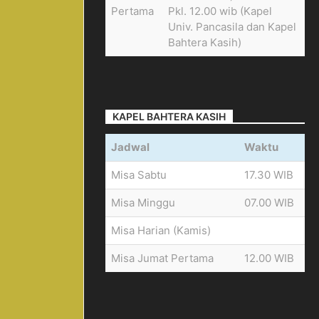
Pertama
Pkl. 12.00 wib (Kapel
Univ. Pancasila dan Kapel
Bahtera Kasih)
KAPEL BAHTERA KASIH
Jadwal
Waktu
Misa Sabtu
17.30 WIB
Misa Minggu
07.00 WIB
Misa Harian (Kamis)
Misa Jumat Pertama
12.00 WIB