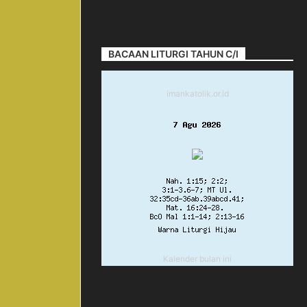
BACAAN LITURGI TAHUN C/I
imankatolik.or.id
Kalender bulan ini