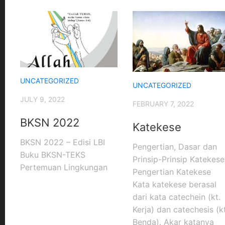
UNCATEGORIZED
UNCATEGORIZED
JULY 9, 2022
FEBRUARY 7, 2022
BKSN 2022
Katekese
BKSN 2022 – Edisi LBI
Pengertian, Dasar dan
Buku BKSN-TEKS
Prinsip-Prinsip Katekese
Pertemuan Lingkungan
Pengertian Katekese
Kata katekese berasal
dari kata catechein (kt.
Kerja) dan catechesis (kt
Benda). Akar katanya