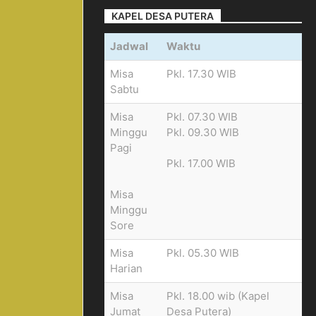
KAPEL DESA PUTERA
Jadwal
Waktu
Misa
Pkl. 17.30 WIB
Sabtu
Misa
Pkl. 07.30 WIB
Minggu
Pkl. 09.30 WIB
Pagi
Pkl. 17.00 WIB
Misa
Minggu
Sore
Misa
Pkl. 05.30 WIB
Harian
Misa
Pkl. 18.00 wib (Kapel
Jumat
Desa Putera)