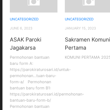
UNCATEGORIZED
UNCATEGORIZED
JUNE 6, 2023
JANUARY 15, 2023
ASAK Paroki
Sakramen Komun
Jagakarsa
Pertama
Permohonan bantuan
KOMUNI PERTAMA 202
baru form A:
https://parokiraturosari.id/untuk-
permohonan…tuan-baru-
form-a/ Permohonan
bantuan baru form B1:
https://parokiraturosari.id/permohonan-
bantuan-baru-form-b/
Permohonan bantuan