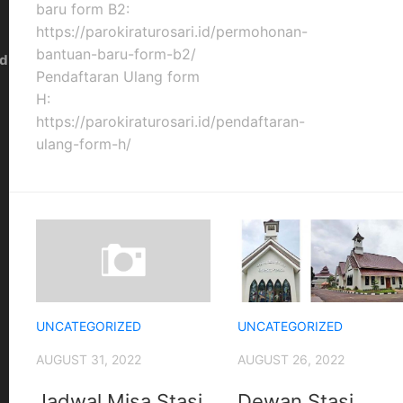
baru form B2:
https://parokiraturosari.id/permohonan-
bantuan-baru-form-b2/
id
;
Pendaftaran Ulang form
H:
https://parokiraturosari.id/pendaftaran-
ulang-form-h/
UNCATEGORIZED
UNCATEGORIZED
AUGUST 31, 2022
AUGUST 26, 2022
Jadwal Misa Stasi
Dewan Stasi