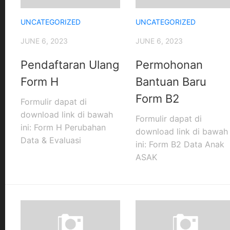
Laporan
Kematian
UNCATEGORIZED
UNCATEGORIZED
JUNE 6, 2023
JUNE 6, 2023
Pendaftaran Ulang
Permohonan
Form H
Bantuan Baru
Form B2
Formulir dapat di
download link di bawah
Formulir dapat di
ini: Form H Perubahan
download link di bawah
Data & Evaluasi
ini: Form B2 Data Anak
ASAK