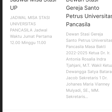
UP
Gereja Santo
Petrus Universita
JADWAL MISA STASI
Pancasila
UNIVERSITAS
PANCASILA Jadwal
Dewan Stasi Gereja
Waktu Jumat Pertama
Santo Petrus Universita
12.00 Minggu 11.00
Pancasila Masa Bakti
2022-2025 Ketua Dr. Ir.
Antonia Rosalia Indra
Tjahjani, M.T. Wakil Ketu
Dewangga Satya Batara
Jacob Sekretaris 1 Dr.
Johanes Maria Vianney
Mulyadi, SE., MM.
Sekretaris...