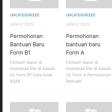
UNCATEGORIZED
UNCATEGORIZED
JUNE 6, 2023
JUNE 6, 2023
Permohonan
Permohonan
Bantuan Baru
bantuan baru
Form B1
Form A
Formulir dapat di
Formulir dapat di
download link di bawah
download link di bawah
ini: Form B1 Data Anak
ini: Form A Permohonan
ASAK
Bantuan