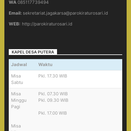
WA
085117739494
Email:
sekretariat.jagakarsa@parokiraturosari.id
WEB:
http://parokiraturosari.id
KAPEL DESA PUTERA
Jadwal
Waktu
Misa
Pkl. 17.30 WIB
Sabtu
Misa
Pkl. 07.30 WIB
Minggu
Pkl. 09.30 WIB
Pagi
Pkl. 17.00 WIB
Misa