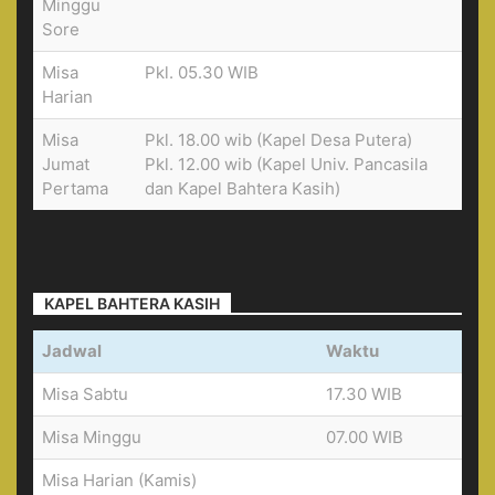
Minggu
Sore
Misa
Pkl. 05.30 WIB
Harian
Misa
Pkl. 18.00 wib (Kapel Desa Putera)
Jumat
Pkl. 12.00 wib (Kapel Univ. Pancasila
Pertama
dan Kapel Bahtera Kasih)
KAPEL BAHTERA KASIH
Jadwal
Waktu
Misa Sabtu
17.30 WIB
Misa Minggu
07.00 WIB
Misa Harian (Kamis)