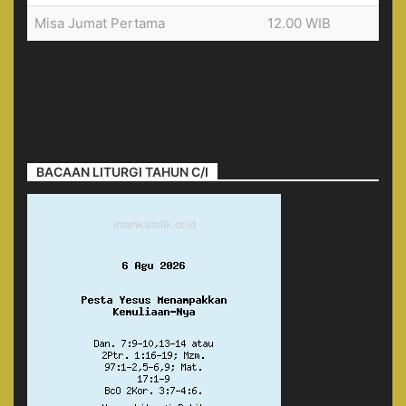
Misa Jumat Pertama
12.00 WIB
BACAAN LITURGI TAHUN C/I
imankatolik.or.id