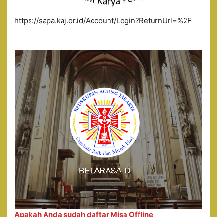
https://sapa.kaj.or.id/Account/Login?ReturnUrl=%2F
Apakah Anda sudah daftar Misa Offline