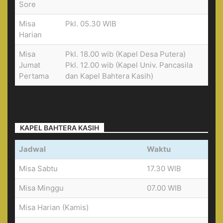
Sore
Misa
Pkl. 05.30 WIB
Harian
Misa
Pkl. 18.00 wib (Kapel Desa Putera)
Jumat
Pkl. 12.00 wib (Kapel Univ. Pancasila
Pertama
dan Kapel Bahtera Kasih)
KAPEL BAHTERA KASIH
Jadwal
Waktu
Misa Sabtu
17.30 WIB
Misa Minggu
07.00 WIB
Misa Harian (Kamis)