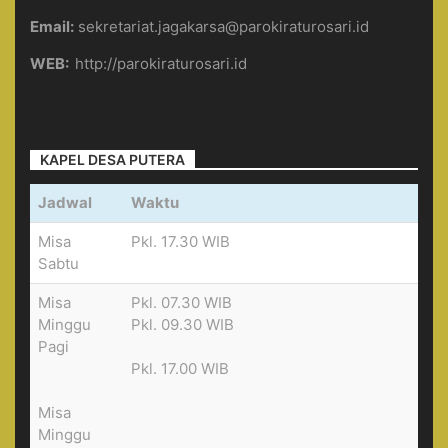
Email:
sekretariat.jagakarsa@parokiraturosari.id
WEB:
http://parokiraturosari.id
KAPEL DESA PUTERA
Jadwal
Waktu
Misa
Pkl. 17.30 WIB
Sabtu
Misa
Pkl. 07.30 WIB
Minggu
Pkl. 09.30 WIB
Pagi
Pkl. 17.00 WIB
Misa
Minggu