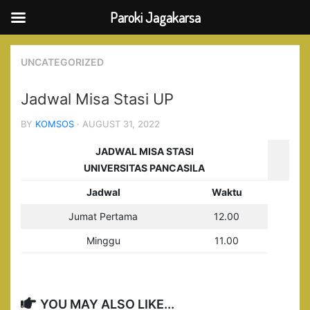
Paroki Jagakarsa
Skip
to
UNCATEGORIZED
content
Jadwal Misa Stasi UP
BY
KOMSOS
· AUGUST 31, 2022
JADWAL MISA STASI
UNIVERSITAS PANCASILA
Jadwal
Waktu
Jumat Pertama
12.00
Minggu
11.00
YOU MAY ALSO LIKE...