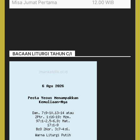
Misa Jumat Pertama
12.00 WIB
BACAAN LITURGI TAHUN C/I
imankatolik.or.id