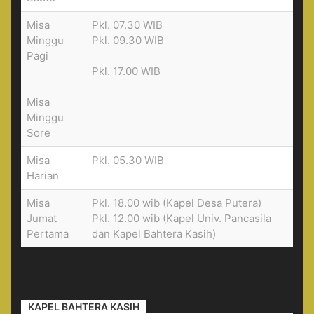
Misa
Pkl. 07.30 WIB
Minggu
Pkl. 09.30 WIB
Pagi
Pkl. 17.00 WIB
Misa
Minggu
Sore
Misa
Pkl. 05.30 WIB
Harian
Misa
Pkl. 18.00 wib (Kapel Desa Putera)
Jumat
Pkl. 12.00 wib (Kapel Univ. Pancasila
Pertama
dan Kapel Bahtera Kasih)
KAPEL BAHTERA KASIH