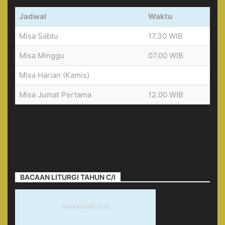
Jadwal
Waktu
Misa Sabtu
17.30 WIB
Misa Minggu
07.00 WIB
Misa Harian (Kamis)
Misa Jumat Pertama
12.00 WIB
BACAAN LITURGI TAHUN C/I
imankatolik.or.id