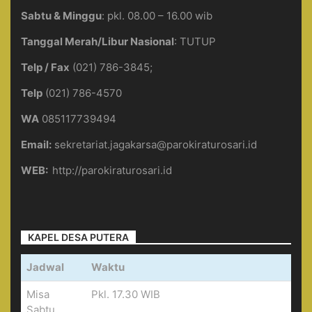
Sabtu & Minggu
: pkl. 08.00 – 16.00 wib
Tanggal Merah/Libur Nasional
: TUTUP
Telp / Fax
(021) 786-3845;
Telp
(021) 786-4570
WA
085117739494
Email:
sekretariat.jagakarsa@parokiraturosari.id
WEB:
http://parokiraturosari.id
KAPEL DESA PUTERA
Jadwal
Waktu
Misa
Pkl. 17.30 WIB
Sabtu