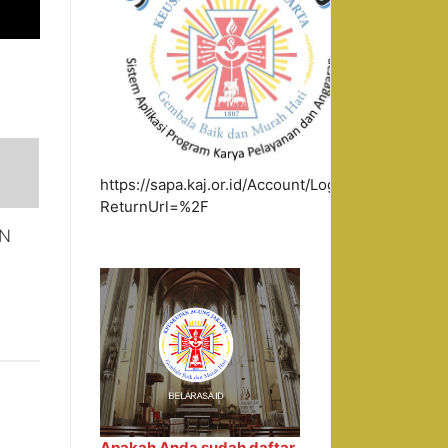
https://sapa.kaj.or.id/Account/Login?
ReturnUrl=%2F
EN
Apakah Anda sudah daftar