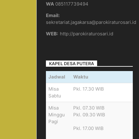
WA
085117739494
Email:
sekretariat.jagakarsa@parokiraturosari.id
WEB:
http://parokiraturosari.id
KAPEL DESA PUTERA
Jadwal
Waktu
Misa
Pkl. 17.30 WIB
Sabtu
Misa
Pkl. 07.30 WIB
Minggu
Pkl. 09.30 WIB
Pagi
Pkl. 17.00 WIB