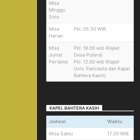
Misa
Minggu
Sore
Misa
Pkl. 05.30 WIB
Harian
Misa
Pkl. 18.00 wib (Kapel
Jumat
Desa Putera)
Pertama
Pkl. 12.00 wib (Kapel
Univ. Pancasila dan Kapel
Bahtera Kasih)
KAPEL BAHTERA KASIH
Jadwal
Waktu
Misa Sabtu
17.30 WIB