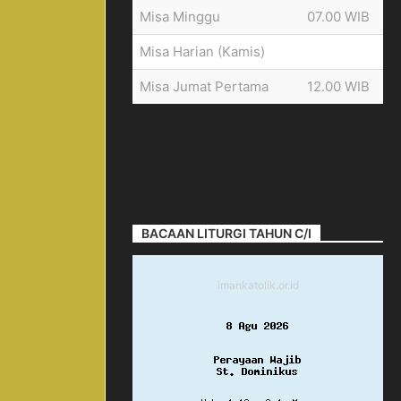
Misa Minggu
07.00 WIB
Misa Harian (Kamis)
Misa Jumat Pertama
12.00 WIB
BACAAN LITURGI TAHUN C/I
imankatolik.or.id