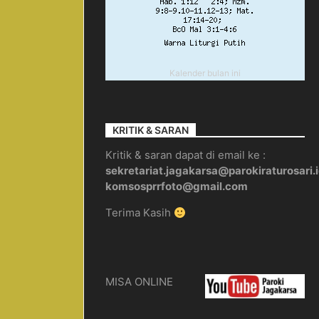
Kalender bulan ini
KRITIK & SARAN
Kritik & saran dapat di email ke :
sekretariat.jagakarsa@parokiraturosari.
komsosprrfoto@gmail.com
Terima Kasih
MISA ONLINE