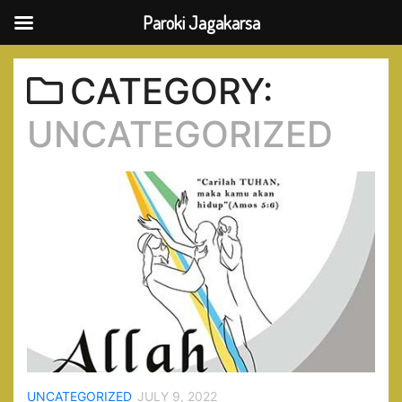
Paroki Jagakarsa
Skip
to
CATEGORY:
content
UNCATEGORIZED
UNCATEGORIZED
JULY 9, 2022