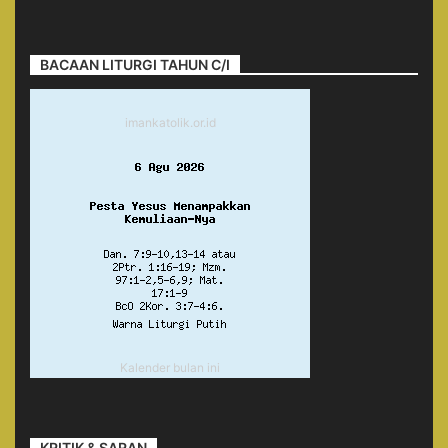
BACAAN LITURGI TAHUN C/I
imankatolik.or.id
Kalender bulan ini
KRITIK & SARAN