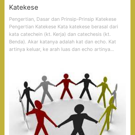
Katekese
Pengertian, Dasar dan Prinsip-Prinsip Katekese
Pengertian Katekese Kata katekese berasal dari
kata catechein (kt. Kerja) dan catechesis (kt.
Benda). Akar katanya adalah kat dan echo. Kat
artinya keluar, ke arah luas dan echo artinya...