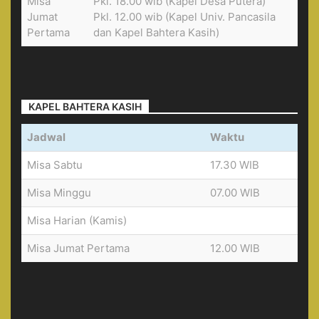
Misa
Pkl. 18.00 wib (Kapel Desa Putera)
Jumat
Pkl. 12.00 wib (Kapel Univ. Pancasila
Pertama
dan Kapel Bahtera Kasih)
KAPEL BAHTERA KASIH
Jadwal
Waktu
Misa Sabtu
17.30 WIB
Misa Minggu
07.00 WIB
Misa Harian (Kamis)
Misa Jumat Pertama
12.00 WIB