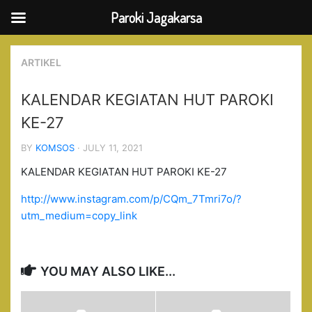
Paroki Jagakarsa
Skip
to
ARTIKEL
content
KALENDAR KEGIATAN HUT PAROKI
KE-27
BY
KOMSOS
· JULY 11, 2021
KALENDAR KEGIATAN HUT PAROKI KE-27
http://www.instagram.com/p/CQm_7Tmri7o/?
utm_medium=copy_link
YOU MAY ALSO LIKE...