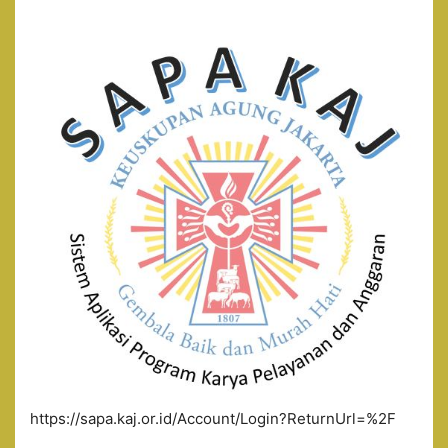
https://sapa.kaj.or.id/Account/Login?ReturnUrl=%2F