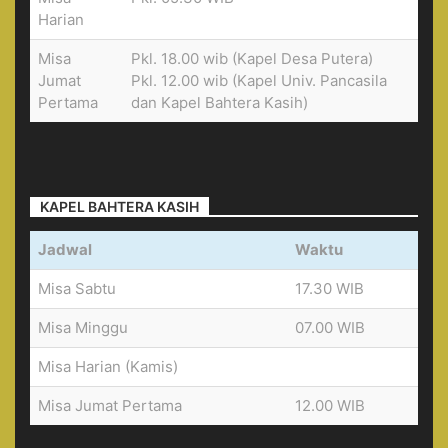
Harian
Misa
Pkl. 18.00 wib (Kapel Desa Putera)
Jumat
Pkl. 12.00 wib (Kapel Univ. Pancasila
Pertama
dan Kapel Bahtera Kasih)
KAPEL BAHTERA KASIH
Jadwal
Waktu
Misa Sabtu
17.30 WIB
Misa Minggu
07.00 WIB
Misa Harian (Kamis)
Misa Jumat Pertama
12.00 WIB