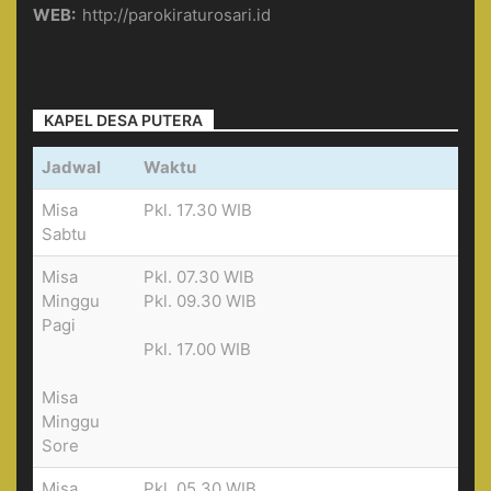
WEB:
http://parokiraturosari.id
KAPEL DESA PUTERA
Jadwal
Waktu
Misa
Pkl. 17.30 WIB
Sabtu
Misa
Pkl. 07.30 WIB
Minggu
Pkl. 09.30 WIB
Pagi
Pkl. 17.00 WIB
Misa
Minggu
Sore
Misa
Pkl. 05.30 WIB