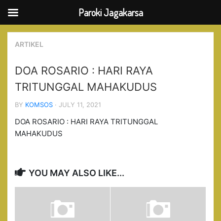
Paroki Jagakarsa
Skip
to
ARTIKEL
content
DOA ROSARIO : HARI RAYA
TRITUNGGAL MAHAKUDUS
BY
KOMSOS
· JULY 11, 2021
DOA ROSARIO : HARI RAYA TRITUNGGAL
MAHAKUDUS
YOU MAY ALSO LIKE...