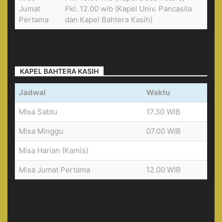
Jumat
Pkl. 12.00 wib (Kapel Univ. Pancasila
Pertama
dan Kapel Bahtera Kasih)
KAPEL BAHTERA KASIH
Jadwal
Waktu
Misa Sabtu
17.30 WIB
Misa Minggu
07.00 WIB
Misa Harian (Kamis)
Misa Jumat Pertama
12.00 WIB