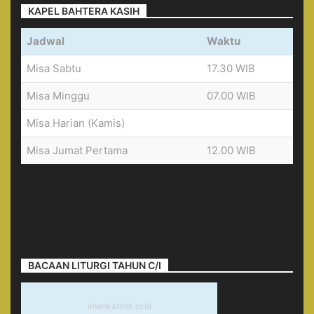
KAPEL BAHTERA KASIH
Jadwal
Waktu
Misa Sabtu
17.30 WIB
Misa Minggu
07.00 WIB
Misa Harian (Kamis)
Misa Jumat Pertama
12.00 WIB
BACAAN LITURGI TAHUN C/I
imankatolik.or.id