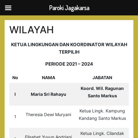
Paroki Jagakarsa
Skip
to
WILAYAH
content
KETUA LINGKUNGAN DAN KOORDINATOR WILAYAH
TERPILIH
PERIODE 2021 – 2024
No
NAMA
JABATAN
Koord. Wil. Ragunan
I
Maria Sri Rahayu
Santo Markus
Ketua Lingk. Kampung
Theresia Dewi Muryani
1
Kandang Santo Markus
Ketua Lingk. Cilandak
Elisabet Yuyun Andriani