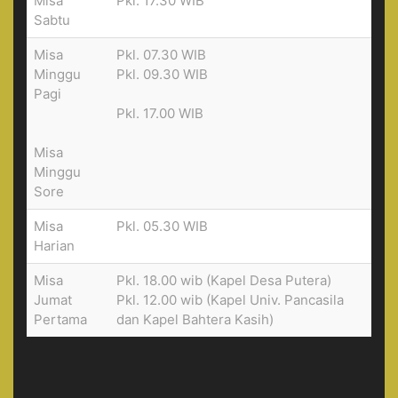
Misa
Pkl. 17.30 WIB
Sabtu
Misa
Pkl. 07.30 WIB
Minggu
Pkl. 09.30 WIB
Pagi
Pkl. 17.00 WIB
Misa
Minggu
Sore
Misa
Pkl. 05.30 WIB
Harian
Misa
Pkl. 18.00 wib (Kapel Desa Putera)
Jumat
Pkl. 12.00 wib (Kapel Univ. Pancasila
Pertama
dan Kapel Bahtera Kasih)