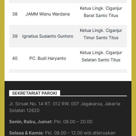
Ketua Lingk. Ciganjur
38
JAMM Wisnu Wardana
Barat Santo Titus
Ketua Lingk. Ciganjur
39
Ignatius Susianto Guntoro
Timur Santo Titus
Ketua Lingk. Ciganjur
40
PC. Budi Haryanto
Selatan Santo Titus
SEKRETARIAT PAROKI
Jl. Sirsak No. 14 RT. 012 RW. 007 Jagakarsa, Jakarta
Selatan 12620
Senin, Rabu, Jumat
: Pkl. 08.00 – 20.00
Selasa & Kamis
: Pkl. 08.00 – 12.00 wib
diteruskan