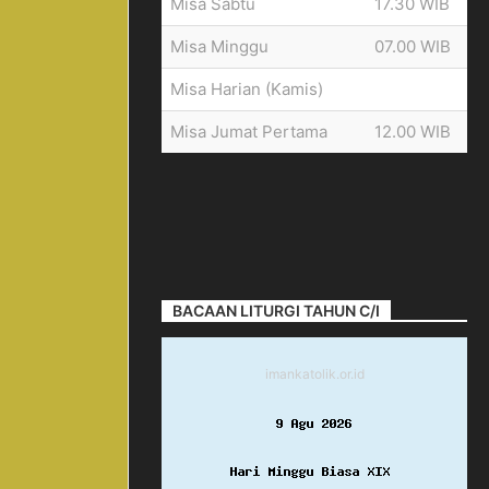
Misa Sabtu
17.30 WIB
Misa Minggu
07.00 WIB
Misa Harian (Kamis)
Misa Jumat Pertama
12.00 WIB
BACAAN LITURGI TAHUN C/I
imankatolik.or.id