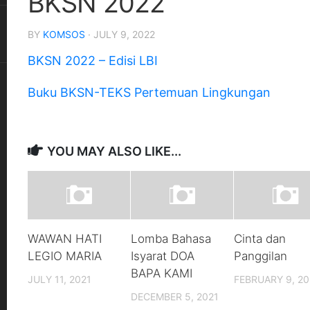
BKSN 2022
Keluarga
–
Flowchart
BY
KOMSOS
· JULY 9, 2022
Permohonan
Sakramen
Cetak
Perminyakan
BKSN 2022 – Edisi LBI
Ulang
Kartu
Flowchart
Buku BKSN-TEKS Pertemuan Lingkungan
Keluarga
Pencatatan
Kematian
Formulir
Perubahan
Kartu
YOU MAY ALSO LIKE...
Keluarga
–
Perubahan
Bio
Data
WAWAN HATI
Lomba Bahasa
Cinta dan
Formulir
LEGIO MARIA
Isyarat DOA
Panggilan
Laporan
BAPA KAMI
Pindah
JULY 11, 2021
FEBRUARY 9, 20
Domisili
DECEMBER 5, 2021