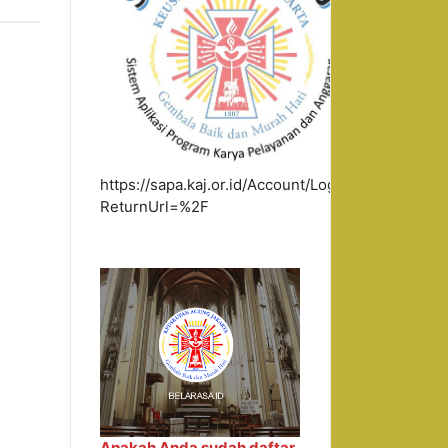
https://sapa.kaj.or.id/Account/Login?
ReturnUrl=%2F
Apakah Anda sudah daftar