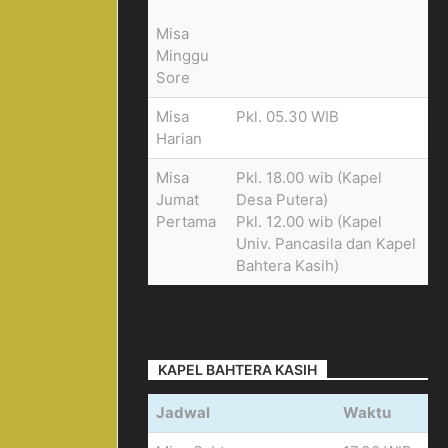
Misa
Minggu
Sore
Misa
Pkl. 05.30 WIB
Harian
Misa
Pkl. 18.00 wib (Kapel
Jumat
Desa Putera)
Pertama
Pkl. 12.00 wib (Kapel
Univ. Pancasila dan Kapel
Bahtera Kasih)
KAPEL BAHTERA KASIH
Jadwal
Waktu