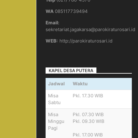
WA
085117739494
Email:
sekretariat.jagakarsa@parokiraturosari.id
WEB:
http://parokiraturosari.id
KAPEL DESA PUTERA
Jadwal
Waktu
Misa
Pkl. 17.30 WIB
Sabtu
Misa
Pkl. 07.30 WIB
Minggu
Pkl. 09.30 WIB
Pagi
Pkl. 17.00 WIB