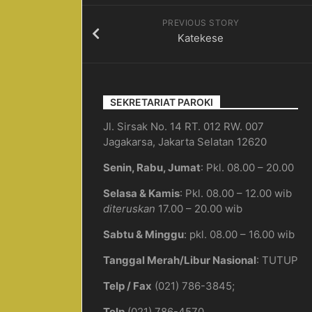
Pendaftaran
PREVIOUS STORY
Ulang
Katekese
Form
H
SEKRETARIAT PAROKI
Jl. Sirsak No. 14 RT. 012 RW. 007
Jagakarsa, Jakarta Selatan 12620
Senin, Rabu, Jumat
: Pkl. 08.00 – 20.00
Selasa & Kamis
: Pkl. 08.00 – 12.00 wib
diteruskan
17.00 – 20.00 wib
Sabtu & Minggu
: pkl. 08.00 – 16.00 wib
Tanggal Merah/Libur Nasional
: TUTUP
Telp / Fax
(021) 786-3845;
Telp
(021) 786-4570