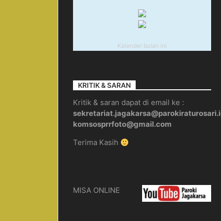
Kalender bulan ini
KRITIK & SARAN
Kritik & saran dapat di email ke :
sekretariat.jagakarsa@parokiraturosari.
komsosprrfoto@gmail.com
Terima Kasih
MISA ONLINE