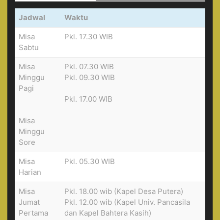
Jadwal
Waktu
Misa
Pkl. 17.30 WIB
Sabtu
Misa
Pkl. 07.30 WIB
Minggu
Pkl. 09.30 WIB
Pagi
Pkl. 17.00 WIB
Misa
Minggu
Sore
Misa
Pkl. 05.30 WIB
Harian
Misa
Pkl. 18.00 wib (Kapel Desa Putera)
Jumat
Pkl. 12.00 wib (Kapel Univ. Pancasila
Pertama
dan Kapel Bahtera Kasih)