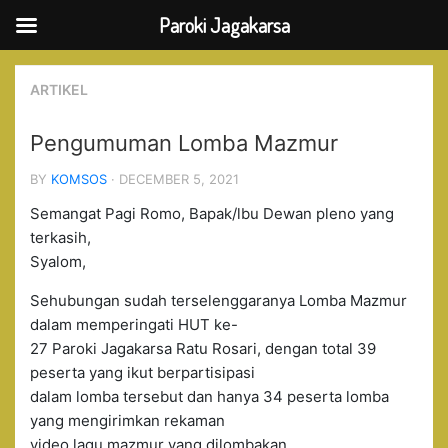
Paroki Jagakarsa
Skip
to
ARTIKEL
content
Pengumuman Lomba Mazmur
BY
KOMSOS
· DECEMBER 5, 2021
Semangat Pagi Romo, Bapak/lbu Dewan pleno yang
terkasih,
Syalom,
Sehubungan sudah terselenggaranya Lomba Mazmur
dalam memperingati HUT ke-
27 Paroki Jagakarsa Ratu Rosari, dengan total 39
peserta yang ikut berpartisipasi
dalam lomba tersebut dan hanya 34 peserta lomba
yang mengirimkan rekaman
video lagu mazmur yang dilombakan.