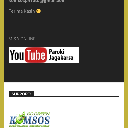
komsosprrfoto@gmail.com
Terima Kasih
MISA ONLINE
SUPPORT: