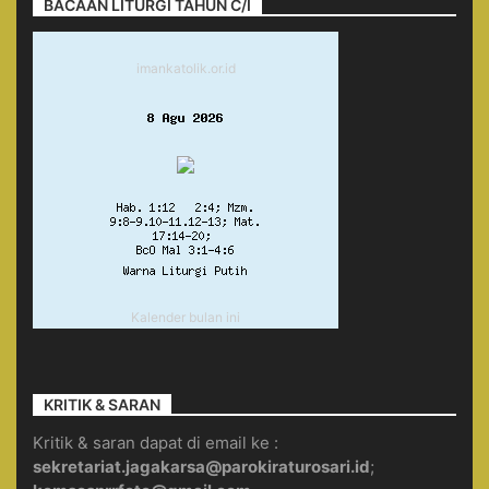
BACAAN LITURGI TAHUN C/I
imankatolik.or.id
Kalender bulan ini
KRITIK & SARAN
Kritik & saran dapat di email ke :
sekretariat.jagakarsa@parokiraturosari.id
;